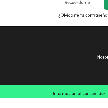
Recuérdame
¿Olvidaste tu contraseña
Noso
Información al consumidor