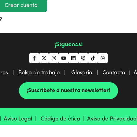
Crear cuenta
?
¿Tienes problemas?
Contacta con AMVO
.
¡Síguenos!
tros |
Bolsa de trabajo |
Glosario |
Contacto
A
|
¡Suscríbete a nuestra newsletter!
 |
Aviso Legal |
Código de ética |
Aviso de Privacida