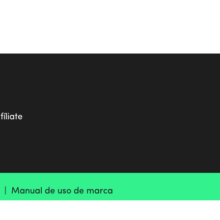
fíliate
d |
Manual de uso de marca