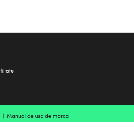
fíliate
d |
Manual de uso de marca