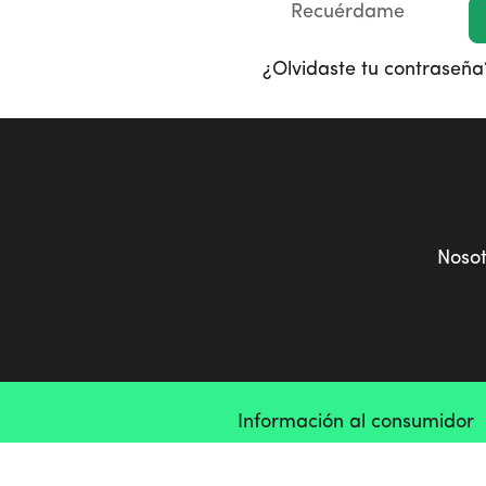
Recuérdame
¿Olvidaste tu contraseña
Noso
Información al consumidor