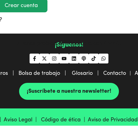
Crear cuenta
?
¿Tienes problemas?
Contacta con AMVO
.
¡Síguenos!
tros |
Bolsa de trabajo |
Glosario |
Contacto
A
|
¡Suscríbete a nuestra newsletter!
 |
Aviso Legal |
Código de ética |
Aviso de Privacida