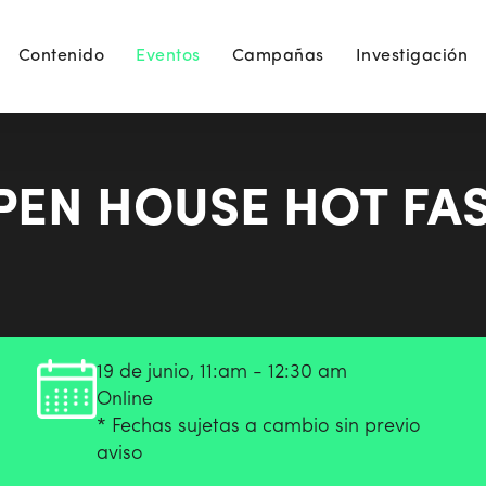
Contenido
Eventos
Campañas
Investigación
OPEN HOUSE HOT FA
19 de junio, 11:am - 12:30 am
Online
* Fechas sujetas a cambio sin previo
aviso