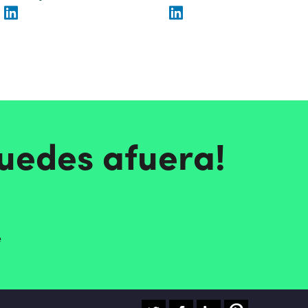
quedes afuera!
e