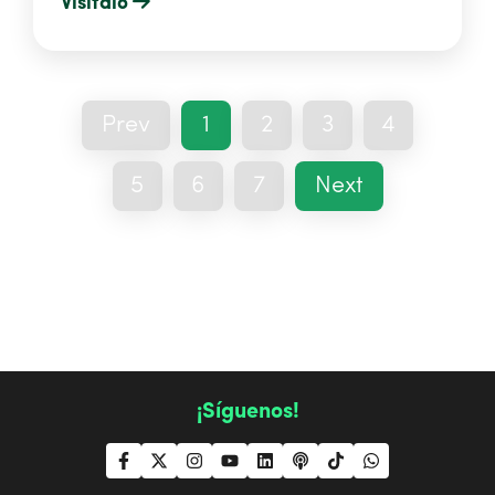
Visitalo
Prev
1
2
3
4
5
6
7
Next
¡Síguenos!