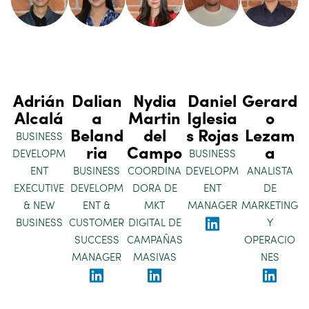
Adrián
Dalian
Nydia
Daniel
Gerard
Alcalá
a
Martin
Iglesia
o
Beland
del
s Rojas
Lezam
BUSINESS
ria
Campo
a
DEVELOPM
BUSINESS
ENT
BUSINESS
COORDINA
DEVELOPM
ANALISTA
EXECUTIVE
DEVELOPM
DORA DE
ENT
DE
& NEW
ENT &
MKT
MANAGER
MARKETING
BUSINESS
CUSTOMER
DIGITAL DE
Y
SUCCESS
CAMPAÑAS
OPERACIO
MANAGER
MASIVAS
NES