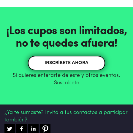
¡Los cupos son limitados,
no te quedes afuera!
INSCRÍBETE AHORA
Si quieres enterarte de este y otros eventos.
Suscríbete
¿Ya te sumaste? Invita a tus contactos a participar
también?