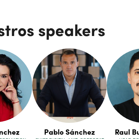
stros speakers
ánchez
Pablo Sánchez
Raul B