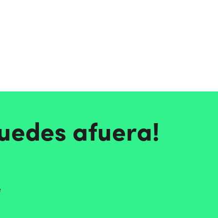
quedes afuera!
e