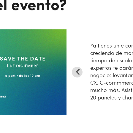
el evento?
Ya tienes un e co
creciendo de man
tiempo de escala
expertos te darán
negocio: levanta
CX, C-commmerce
mucho más. Asist
20 paneles y cha