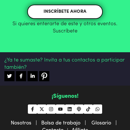
INSCRÍBETE AHORA
Si quieres enterarte de este y otros eventos.
Suscríbete
¿Ya te sumaste? Invita a tus contactos a participar
también?
¡Síguenos!
Nosotros |
Bolsa de trabajo |
Glosario |