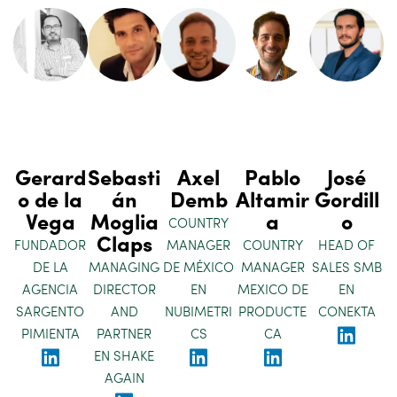
Gerard
Sebasti
Axel
Pablo
José
o de la
án
Demb
Altamir
Gordill
Vega
Moglia
a
o
COUNTRY
Claps
FUNDADOR
MANAGER
COUNTRY
HEAD OF
DE LA
MANAGING
DE MÉXICO
MANAGER
SALES SMB
AGENCIA
DIRECTOR
EN
MEXICO DE
EN
SARGENTO
AND
NUBIMETRI
PRODUCTE
CONEKTA
PIMIENTA
PARTNER
CS
CA
EN SHAKE
AGAIN