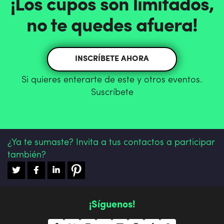
¡Los cupos son limitados,
no te quedes afuera!
INSCRÍBETE AHORA
Si quieres enterarte de este y otros eventos.
Suscríbete
¿Ya te sumaste? Invita a tus contactos a participar
también?
¡Síguenos!