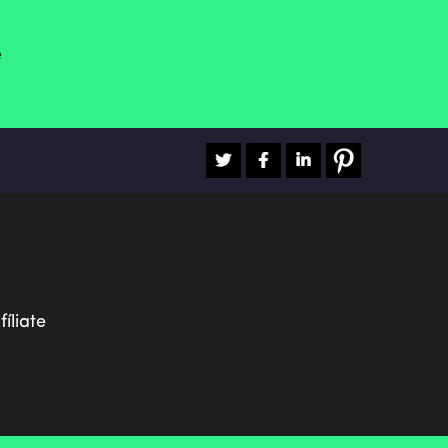
e
fíliate