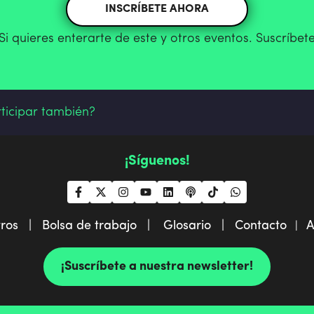
INSCRÍBETE AHORA
Si quieres enterarte de este y otros eventos. Suscríbet
rticipar también?
¡Síguenos!
tros |
Bolsa de trabajo |
Glosario |
Contacto
A
|
¡Suscríbete a nuestra newsletter!