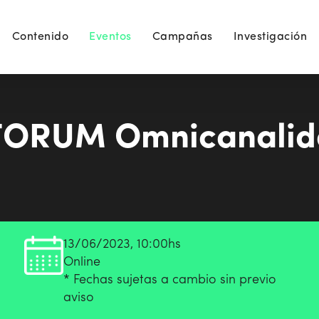
Contenido
Eventos
Campañas
Investigación
ORUM Omnicanalid
13/06/2023, 10:00hs
Online
* Fechas sujetas a cambio sin previo
aviso