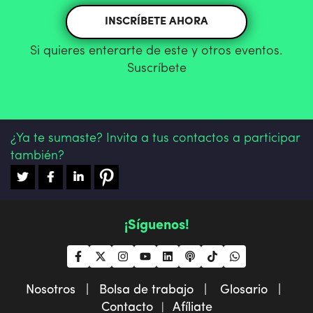
INSCRÍBETE AHORA
Si quieres enterarte de este y otros eventos.
Suscríbete
¿Ya te sumaste? Invita a tus contactos a participar
también?
¡Síguenos!
Nosotros |
Bolsa de trabajo |
Glosario |
Contacto
Afíliate
|