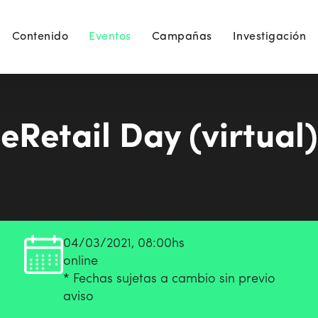
Contenido
Eventos
Campañas
Investigación
eRetail Day (virtual)
04/03/2021, 08:00hs
online
* Fechas sujetas a cambio sin previo
aviso