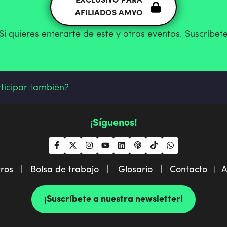
EXCLUSIVO PARA
AFILIADOS AMVO
Si quieres enterarte de este y otros eventos. Suscríbet
rticipar también?
¡Síguenos!
tros |
Bolsa de trabajo |
Glosario |
Contacto
A
|
¡Suscríbete a nuestra newsletter!