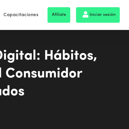
Capacitaciones
Afíliate
Iniciar sesión
igital: Hábitos,
el Consumidor
ados