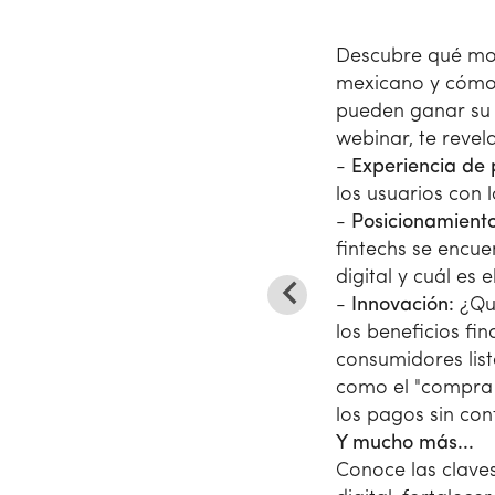
Descubre qué mot
mexicano y cómo l
pueden ganar su 
webinar, te revel
-
Experiencia de
los usuarios con
-
Posicionamient
fintechs se encu
digital y cuál es 
-
Innovación:
¿Qu
los beneficios fi
consumidores lis
como el "compra 
los pagos sin con
Y mucho más...
Conoce las clave