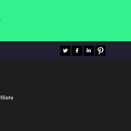
e
fíliate