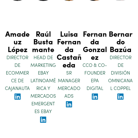
Amade
Raúl
Luisa
Fernan
Bernar
uz
Busta
Fernan
da
do
López
mante
da
Gonzal
Bazúa
Castañ
ez
DIRECTOR
HEAD DE
DIRECTOR
eda
DE
MARKETING
CCO & CO-
DE
ECOMMER
EBAY
SR
FOUNDER
DIVISIÓN
CE DE
LATINOAMÉ
MANAGER
EPA
OMNICANA
CAJANAUTA
RICA Y
MERCADO
DIGITAL
L COPPEL
MERCADOS
ADS
EMERGENT
ES EBAY