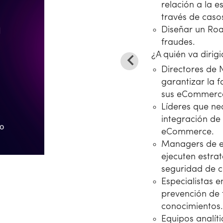
relación a la e
través de caso
Diseñar un Ro
fraudes.
¿A quién va dirig
Directores de 
garantizar la 
sus eCommerce 
Líderes que nec
integración de
eCommerce.
Managers de e
ejecuten estra
seguridad de c
Especialistas e
prevención de 
conocimientos.
Equipos analíti