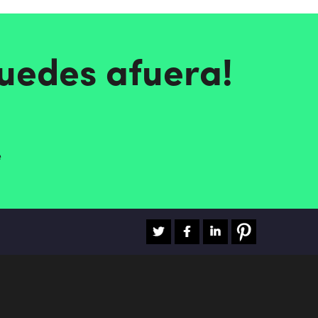
quedes afuera!
e