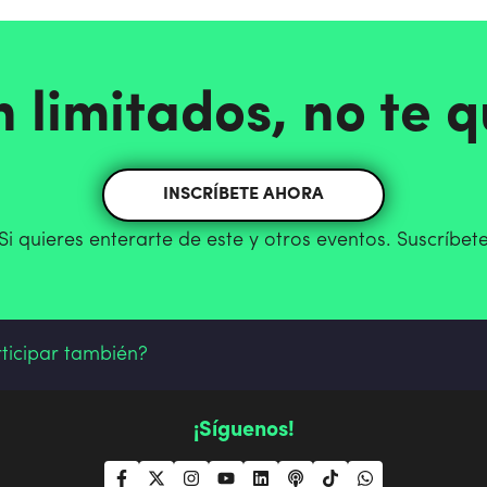
n limitados, no te 
INSCRÍBETE AHORA
Si quieres enterarte de este y otros eventos. Suscríbet
rticipar también?
¡Síguenos!