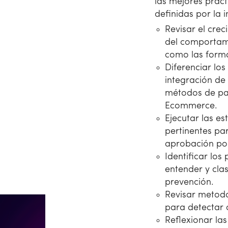
las mejores práct
definidas por la 
Revisar el cre
del comportami
como las forma
Diferenciar lo
integración de 
métodos de pa
Ecommerce.
Ejecutar las e
pertinentes pa
aprobación por
Identificar los
entender y clas
prevención.
Revisar metodo
para detectar 
Reflexionar la