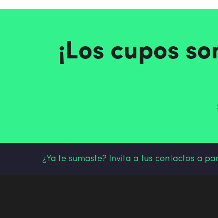
¡Los cupos so
¿Ya te sumaste? Invita a tus contactos a pa