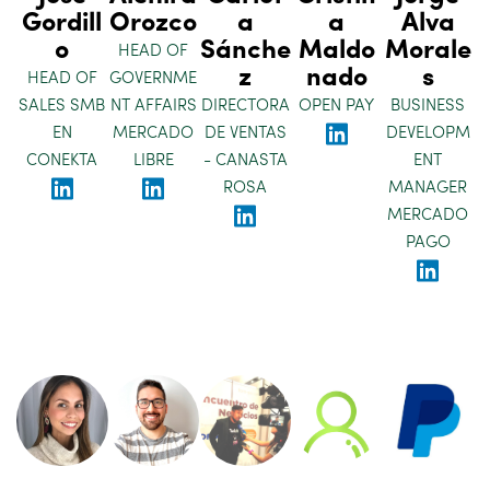
Gordill
Orozco
a
a
Alva
o
Sánche
Maldo
Morale
HEAD OF
z
nado
s
HEAD OF
GOVERNME
SALES SMB
NT AFFAIRS
DIRECTORA
OPEN PAY
BUSINESS
EN
MERCADO
DE VENTAS
DEVELOPM
CONEKTA
LIBRE
- CANASTA
ENT
ROSA
MANAGER
MERCADO
PAGO