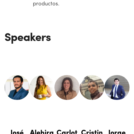
productos.
Speakers
José
Alehira
Carlot
Cristin
Jorge