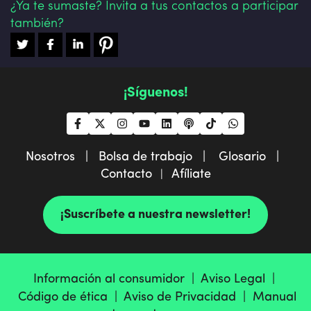
¿Ya te sumaste? Invita a tus contactos a participar
también?
¡Síguenos!
Nosotros |
Bolsa de trabajo |
Glosario |
Contacto
Afíliate
|
¡Suscríbete a nuestra newsletter!
Información al consumidor |
Aviso Legal |
Código de ética |
Aviso de Privacidad |
Manual