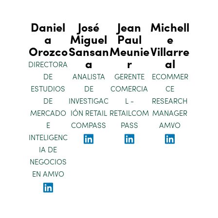
Daniel
José
Jean
Michell
a
Miguel
Paul
e
Orozco
Sansan
Meunie
Villarre
a
r
al
DIRECTORA
DE
ANALISTA
GERENTE
ECOMMER
ESTUDIOS
DE
COMERCIA
CE
DE
INVESTIGAC
L -
RESEARCH
MERCADO
IÓN RETAIL
RETAILCOM
MANAGER
E
COMPASS
PASS
AMVO
INTELIGENC
IA DE
NEGOCIOS
EN AMVO