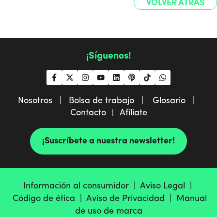
VOLVER ATRÁS
¡Síguenos!
Nosotros |
Bolsa de trabajo |
Glosario |
Contacto
Afíliate
|
¡Suscríbete a nuestra newsletter!
Información al consumidor |
Aviso Legal |
Código de ética |
Aviso de Privacidad |
Manual
de uso de marca