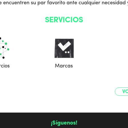
e encuentren su par favorito ante cualquier necesidad y
SERVICIOS
cios
Marcas
VO
¡Síguenos!