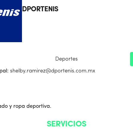
DPORTENIS
Deportes
ipal:
shelby.ramirez@dportenis.com.mx
ado y ropa deportiva.
SERVICIOS