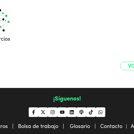
cios
VO
¡Síguenos!
tros |
Bolsa de trabajo |
Glosario |
Contacto
A
|