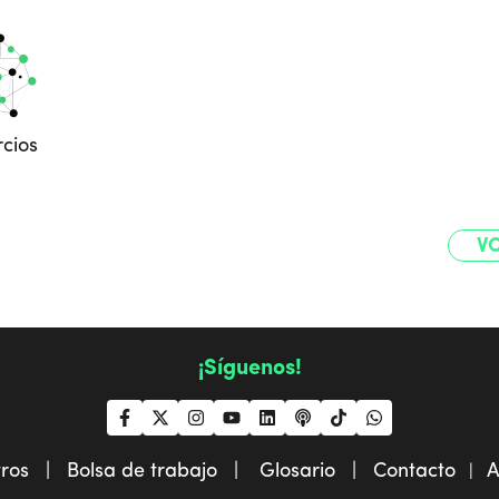
cios
VO
¡Síguenos!
tros |
Bolsa de trabajo |
Glosario |
Contacto
A
|