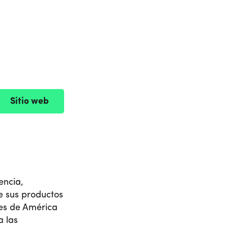
Sitio web
encia,
e sus productos
ses de América
a las