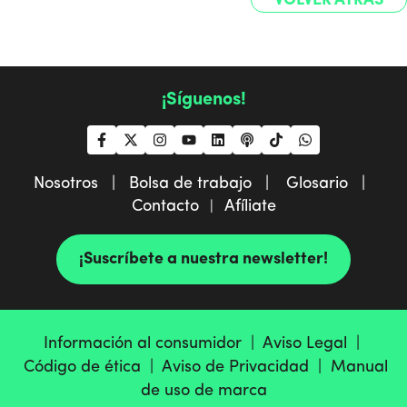
¡Síguenos!
Nosotros |
Bolsa de trabajo |
Glosario |
Contacto
Afíliate
|
¡Suscríbete a nuestra newsletter!
Información al consumidor |
Aviso Legal |
Código de ética |
Aviso de Privacidad |
Manual
de uso de marca