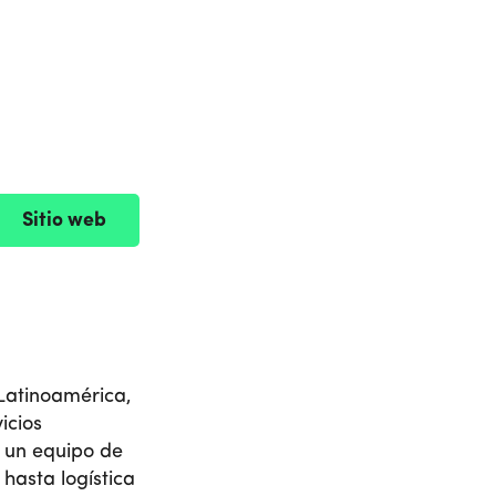
Sitio web
Latinoamérica,
icios
 un equipo de
asta logística​​