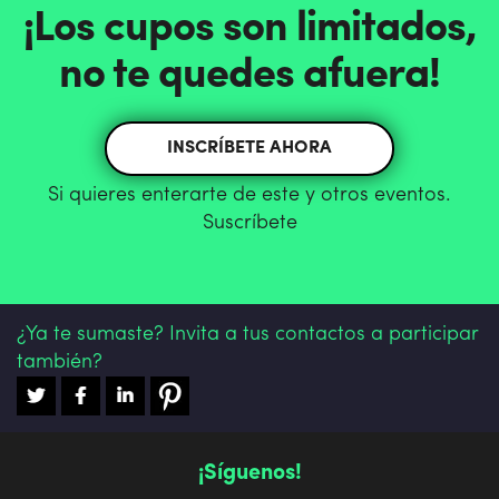
¡Los cupos son limitados,
no te quedes afuera!
INSCRÍBETE AHORA
Si quieres enterarte de este y otros eventos.
Suscríbete
¿Ya te sumaste? Invita a tus contactos a participar
también?
¡Síguenos!