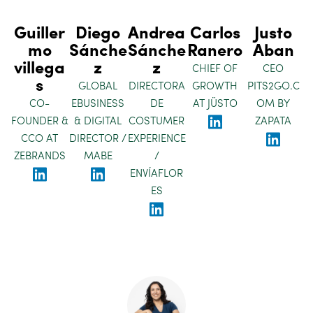
Guiller
Diego
Andrea
Carlos
Justo
mo
Sánche
Sánche
Ranero
Aban
villega
z
z
CHIEF OF
CEO
s
GLOBAL
DIRECTORA
GROWTH
PITS2GO.C
CO-
EBUSINESS
DE
AT JÜSTO
OM BY
FOUNDER &
& DIGITAL
COSTUMER
ZAPATA
CCO AT
DIRECTOR /
EXPERIENCE
ZEBRANDS
MABE
/
ENVÍAFLOR
ES