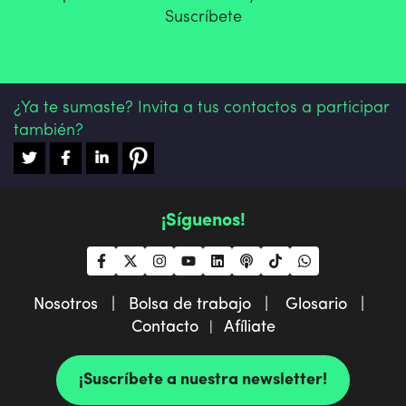
Suscríbete
¿Ya te sumaste? Invita a tus contactos a participar
también?
¡Síguenos!
Nosotros |
Bolsa de trabajo |
Glosario |
Contacto
Afíliate
|
¡Suscríbete a nuestra newsletter!