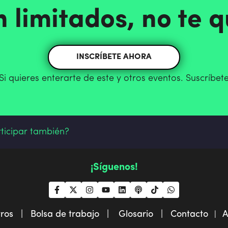
n limitados, no te 
INSCRÍBETE AHORA
Si quieres enterarte de este y otros eventos. Suscríbet
rticipar también?
¡Síguenos!
tros |
Bolsa de trabajo |
Glosario |
Contacto
A
|