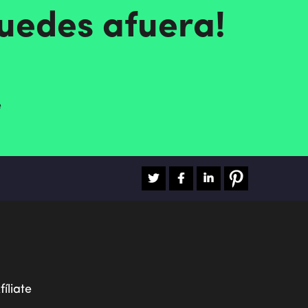
quedes afuera!
e
fíliate