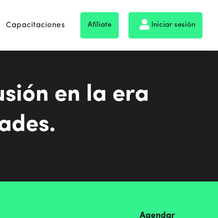
Capacitaciones
Afíliate
Iniciar sesión
sión en la era
dades.
Agendar